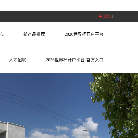
中文站
|
心
新产品推荐
2026世界杯开户平台
人才招聘
2026世界杯开户平台-官方入口