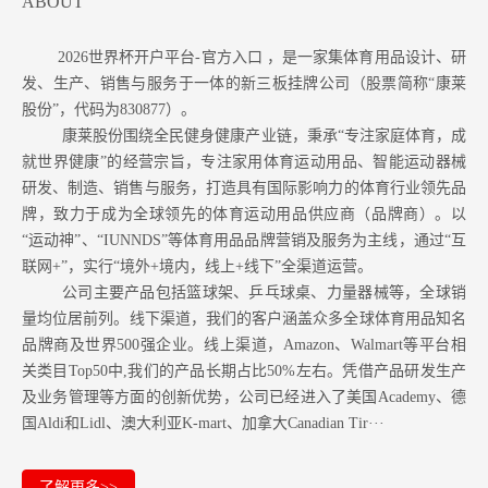
ABOUT
2026世界杯开户平台-官方入口 ，是一家集体育用品设计、研
发、生产、销售与服务于一体的新三板挂牌公司（股票简称“康莱
股份”，代码为830877）。
康莱股份围绕全民健身健康产业链，秉承“专注家庭体育，成
就世界健康”的经营宗旨，专注家用体育运动用品、智能运动器械
研发、制造、销售与服务，打造具有国际影响力的体育行业领先品
牌，致力于成为全球领先的体育运动用品供应商（品牌商）。以
“运动神”、“IUNNDS”等体育用品品牌营销及服务为主线，通过“互
联网+”，实行“境外+境内，线上+线下”全渠道运营。
公司主要产品包括篮球架、乒乓球桌、力量器械等，全球销
量均位居前列。
线下渠道，我们的客户涵盖众多全球体育用品知名
品牌商及世界500强企业。
线上渠道，Amazon
、Walmart等
平台相
关类目Top50中,我们的产品长期占比50%左右。凭借产品研发生产
及业务管理等方面的创新优势，公司已经进入了美国Academy、德
国Aldi和Lidl、澳大利亚K-mart、加拿大Canadian Tir···
了解更多>>