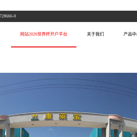
8666-0
网站2026世界杯开户平台
关于我们
产品中