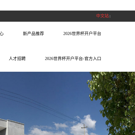
中文站
|
心
新产品推荐
2026世界杯开户平台
人才招聘
2026世界杯开户平台-官方入口