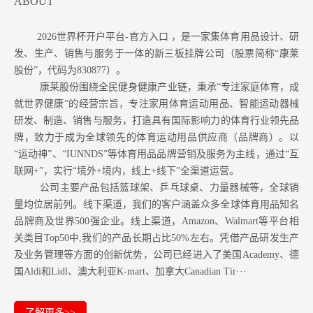
ABOUT
2026世界杯开户平台-官方入口 ，是一家集体育用品设计、研
发、生产、销售与服务于一体的新三板挂牌公司（股票简称“康莱
股份”，代码为830877）。
康莱股份围绕全民健身健康产业链，秉承“专注家庭体育，成
就世界健康”的经营宗旨，专注家用体育运动用品、智能运动器械
研发、制造、销售与服务，打造具有国际影响力的体育行业领先品
牌，致力于成为全球领先的体育运动用品供应商（品牌商）。以
“运动神”、“IUNNDS”等体育用品品牌营销及服务为主线，通过“互
联网+”，实行“境外+境内，线上+线下”全渠道运营。
公司主要产品包括篮球架、乒乓球桌、力量器械等，全球销
量均位居前列。
线下渠道，我们的客户涵盖众多全球体育用品知名
品牌商及世界500强企业。
线上渠道，Amazon
、Walmart等
平台相
关类目Top50中,我们的产品长期占比50%左右。凭借产品研发生产
及业务管理等方面的创新优势，公司已经进入了美国Academy、德
国Aldi和Lidl、澳大利亚K-mart、加拿大Canadian Tir···
了解更多>>