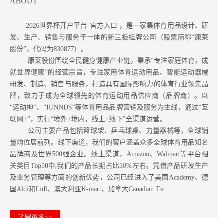
ABOUT
2026世界杯开户平台-官方入口 ，是一家集体育用品设计、研
发、生产、销售与服务于一体的新三板挂牌公司（股票简称“康莱
股份”，代码为830877）。
康莱股份围绕全民健身健康产业链，秉承“专注家庭体育，成
就世界健康”的经营宗旨，专注家用体育运动用品、智能运动器械
研发、制造、销售与服务，打造具有国际影响力的体育行业领先品
牌，致力于成为全球领先的体育运动用品供应商（品牌商）。以
“运动神”、“IUNNDS”等体育用品品牌营销及服务为主线，通过“互
联网+”，实行“境外+境内，线上+线下”全渠道运营。
公司主要产品包括篮球架、乒乓球桌、力量器械等，全球销
量均位居前列。
线下渠道，我们的客户涵盖众多全球体育用品知名
品牌商及世界500强企业。
线上渠道，Amazon
、Walmart等
平台相
关类目Top50中,我们的产品长期占比50%左右。凭借产品研发生产
及业务管理等方面的创新优势，公司已经进入了美国Academy、德
国Aldi和Lidl、澳大利亚K-mart、加拿大Canadian Tir···
了解更多>>