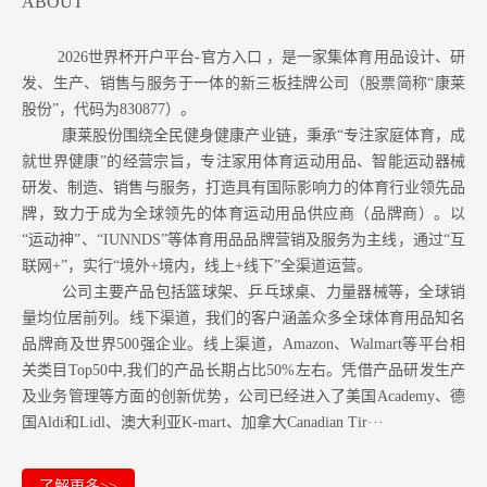
ABOUT
2026世界杯开户平台-官方入口 ，是一家集体育用品设计、研
发、生产、销售与服务于一体的新三板挂牌公司（股票简称“康莱
股份”，代码为830877）。
康莱股份围绕全民健身健康产业链，秉承“专注家庭体育，成
就世界健康”的经营宗旨，专注家用体育运动用品、智能运动器械
研发、制造、销售与服务，打造具有国际影响力的体育行业领先品
牌，致力于成为全球领先的体育运动用品供应商（品牌商）。以
“运动神”、“IUNNDS”等体育用品品牌营销及服务为主线，通过“互
联网+”，实行“境外+境内，线上+线下”全渠道运营。
公司主要产品包括篮球架、乒乓球桌、力量器械等，全球销
量均位居前列。
线下渠道，我们的客户涵盖众多全球体育用品知名
品牌商及世界500强企业。
线上渠道，Amazon
、Walmart等
平台相
关类目Top50中,我们的产品长期占比50%左右。凭借产品研发生产
及业务管理等方面的创新优势，公司已经进入了美国Academy、德
国Aldi和Lidl、澳大利亚K-mart、加拿大Canadian Tir···
了解更多>>